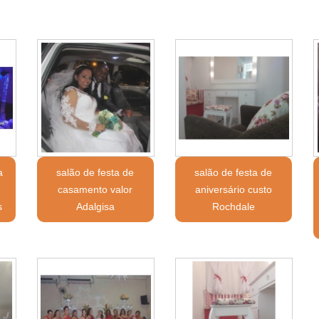
a
salão de festa de
salão de festa de
casamento valor
aniversário custo
s
Adalgisa
Rochdale