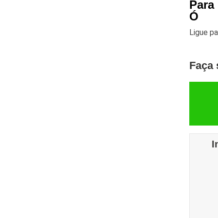
Para
Ó
Ligue p
Faça 
I