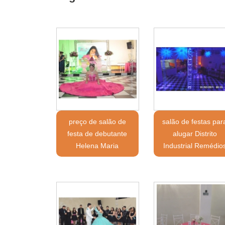
preço de salão de
salão de festas par
festa de debutante
alugar Distrito
Helena Maria
Industrial Remédio