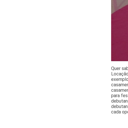
Quer sab
Locação
exemplo,
casament
casamen
para fes
debutant
debutan
cada op