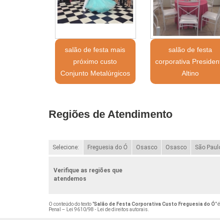
salão de festa mais
salão de festa
próximo custo
corporativa Presiden
Conjunto Metalúrgicos
Altino
Regiões de Atendimento
Selecione:
Freguesia do Ó
Osasco
Osasco
São Paul
Verifique as regiões que
atendemos
O conteúdo do texto "
Salão de Festa Corporativa Custo Freguesia do Ó
" 
Penal –
Lei 9610/98 - Lei de direitos autorais
.