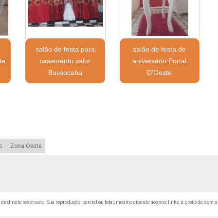
salão de festa para
salão de festa de
te
casamento valor
aniversário Portal
Bussocaba
D'Oeste
o
Zona Oeste
é de direito reservado. Sua reprodução, parcial ou total, mesmo citando nossos links, é proibida sem a