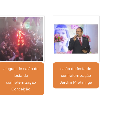
aluguel de salão de
salão de festa de
festa de
confraternização
confraternização
Jardim Piratininga
Conceição