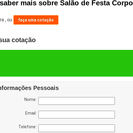
 saber mais sobre Salão de Festa Corpo
ara
,
ou
faça uma cotação
sua cotação
nformações Pessoais
Nome:
Email:
Telefone: