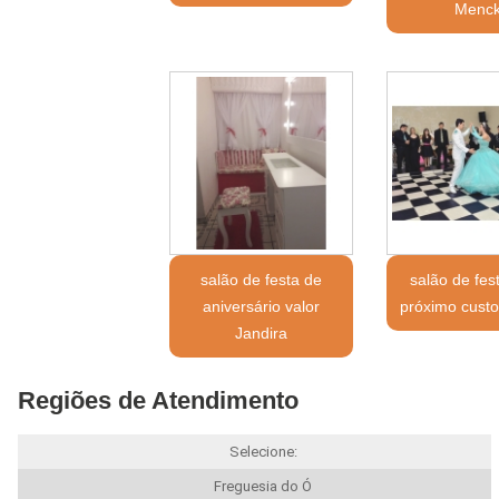
Menc
salão de festa de
salão de fes
aniversário valor
próximo custo
Jandira
Regiões de Atendimento
Selecione:
Freguesia do Ó