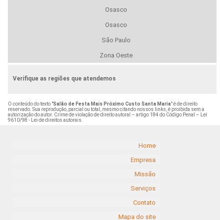
Osasco
Osasco
São Paulo
Zona Oeste
Verifique as regiões que atendemos
O conteúdo do texto "
Salão de Festa Mais Próximo Custo Santa Maria
" é de direito
reservado. Sua reprodução, parcial ou total, mesmo citando nossos links, é proibida sem a
autorização do autor. Crime de violação de direito autoral – artigo 184 do Código Penal –
Lei
9610/98 - Lei de direitos autorais
.
Home
Empresa
Missão
Serviços
Contato
Mapa do site