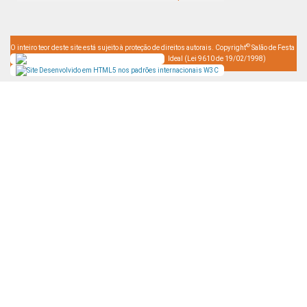
©
O inteiro teor deste site está sujeito à proteção de direitos autorais. Copyright
Salão de Festa
Ideal (Lei 9610 de 19/02/1998)