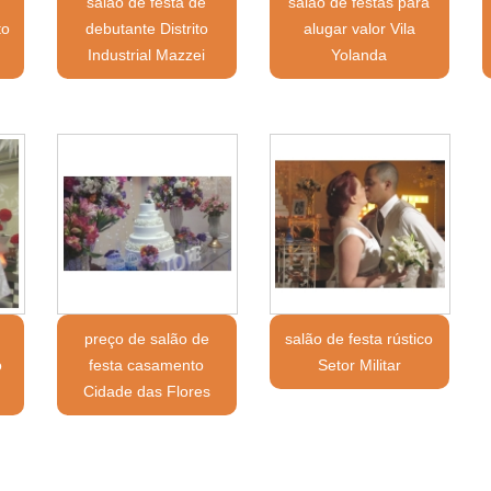
salão de festa de
salão de festas para
to
debutante Distrito
alugar valor Vila
Industrial Mazzei
Yolanda
preço de salão de
salão de festa rústico
o
festa casamento
Setor Militar
Cidade das Flores