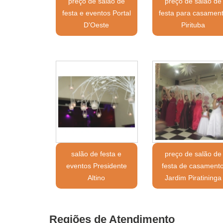
preço de salão de
preço de salão de
festa e eventos Portal
festa para casamen
D'Oeste
Pirituba
salão de festa e
preço de salão de
eventos Presidente
festa de casament
Altino
Jardim Piratininga
Regiões de Atendimento