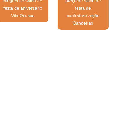
aluguel de salão de
preço de salão de
festa de aniversário
festa de
Vila Osasco
confraternização
Bandeiras