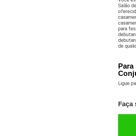
Salão de
oferecid
casament
casamen
para fes
debutant
debutan
de quali
Para
Conj
Ligue p
Faça 