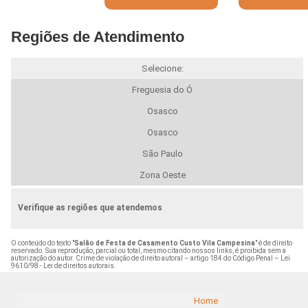
Regiões de Atendimento
Selecione:
Freguesia do Ó
Osasco
Osasco
São Paulo
Zona Oeste
Verifique as regiões que atendemos
O conteúdo do texto "
Salão de Festa de Casamento Custo Vila Campesina
" é de direito
reservado. Sua reprodução, parcial ou total, mesmo citando nossos links, é proibida sem a
autorização do autor. Crime de violação de direito autoral – artigo 184 do Código Penal –
Lei
9610/98 - Lei de direitos autorais
.
Home