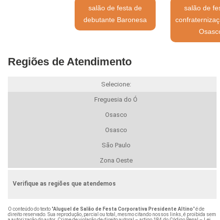
salão de festa de
salão de fe
debutante Baronesa
confraterniza
Osasc
Regiões de Atendimento
Selecione:
Freguesia do Ó
Osasco
Osasco
São Paulo
Zona Oeste
Verifique as regiões que atendemos
O conteúdo do texto "
Aluguel de Salão de Festa Corporativa Presidente Altino
" é de
direito reservado. Sua reprodução, parcial ou total, mesmo citando nossos links, é proibida sem
a autorização do autor. Crime de violação de direito autoral – artigo 184 do Código Penal –
Lei