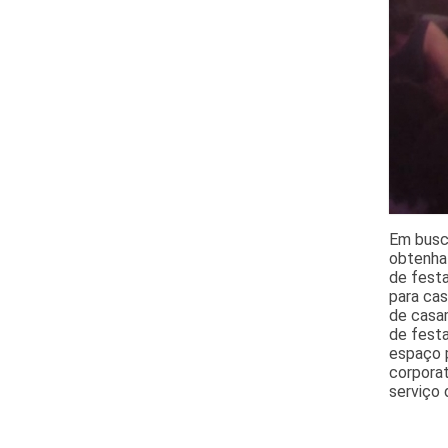
Em busca
obtenha 
de festa
para cas
de casam
de festa
espaço p
corporat
serviço 