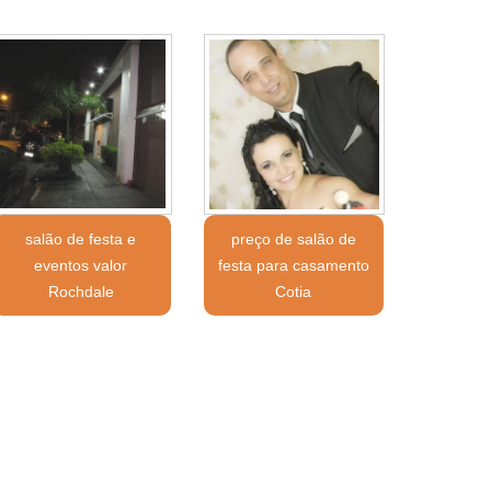
salão de festa e
preço de salão de
eventos valor
festa para casamento
Rochdale
Cotia