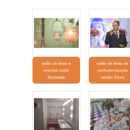
salão de festa e
salão de festa de
eventos custo
confraternização
Rochdale
Jardim Elvira