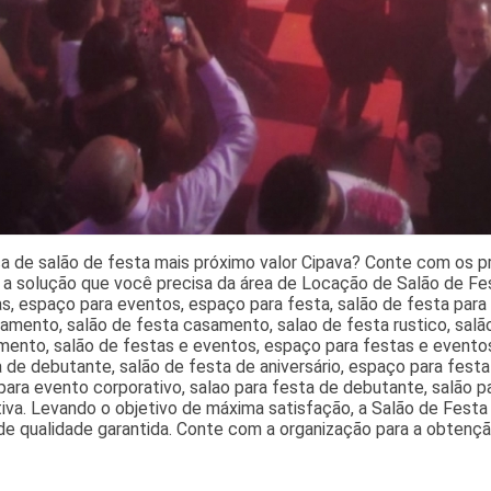
 de salão de festa mais próximo valor Cipava? Conte com os pro
a solução que você precisa da área de Locação de Salão de Fest
s, espaço para eventos, espaço para festa, salão de festa para 
amento, salão de festa casamento, salao de festa rustico, sal
ento, salão de festas e eventos, espaço para festas e eventos,
 de debutante, salão de festa de aniversário, espaço para fest
ara evento corporativo, salao para festa de debutante, salão 
iva. Levando o objetivo de máxima satisfação, a Salão de Festa
de qualidade garantida. Conte com a organização para a obtenç