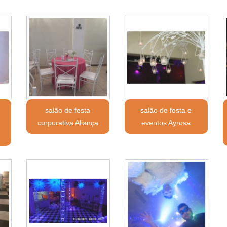
salão de festa
salão de festa e
corporativa Aliança
eventos Ayrosa