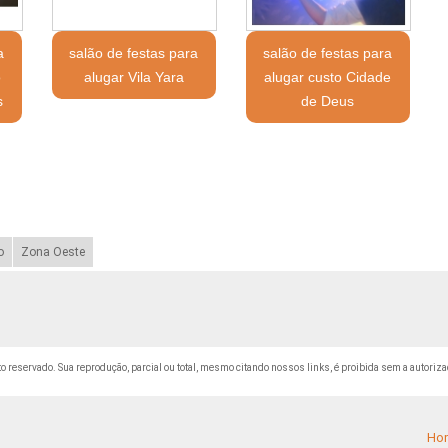
a
salão de festas para
salão de festas para
o
alugar Vila Yara
alugar custo Cidade
s
de Deus
o
Zona Oeste
ito reservado. Sua reprodução, parcial ou total, mesmo citando nossos links, é proibida sem a autoriza
Ho