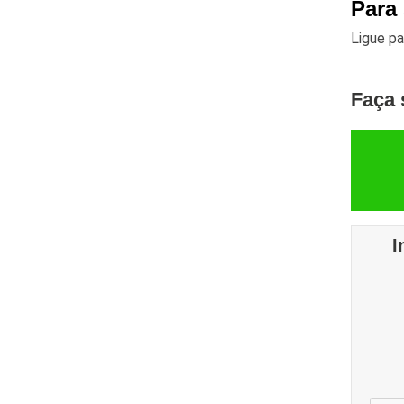
Para
Ligue p
Faça 
I