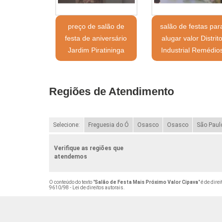
preço de salão de
salão de festas par
festa de aniversário
alugar valor Distrit
Jardim Piratininga
Industrial Remédio
Regiões de Atendimento
Selecione:
Freguesia do Ó
Osasco
Osasco
São Paul
Verifique as regiões que
atendemos
O conteúdo do texto "
Salão de Festa Mais Próximo Valor Cipava
" é de dire
9610/98 - Lei de direitos autorais
.