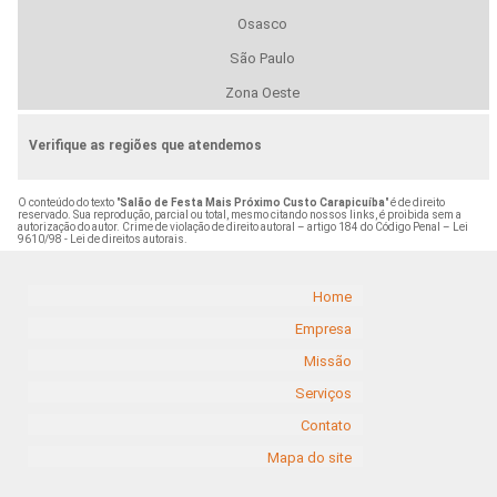
Osasco
São Paulo
Zona Oeste
Verifique as regiões que atendemos
O conteúdo do texto "
Salão de Festa Mais Próximo Custo Carapicuíba
" é de direito
reservado. Sua reprodução, parcial ou total, mesmo citando nossos links, é proibida sem a
autorização do autor. Crime de violação de direito autoral – artigo 184 do Código Penal –
Lei
9610/98 - Lei de direitos autorais
.
Home
Empresa
Missão
Serviços
Contato
Mapa do site