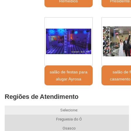
Remédios
Presidente 
salão de festas para
salão de 
alugar Ayrosa
casamento 
Regiões de Atendimento
Selecione:
Freguesia do Ó
Osasco