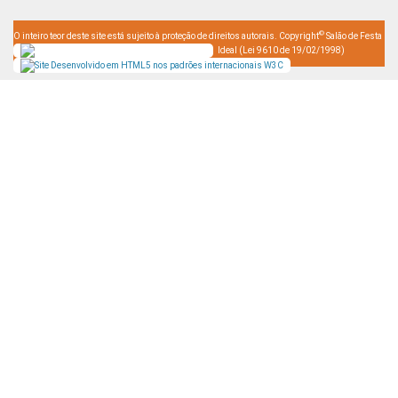
©
O inteiro teor deste site está sujeito à proteção de direitos autorais. Copyright
Salão de Festa
Ideal (Lei 9610 de 19/02/1998)