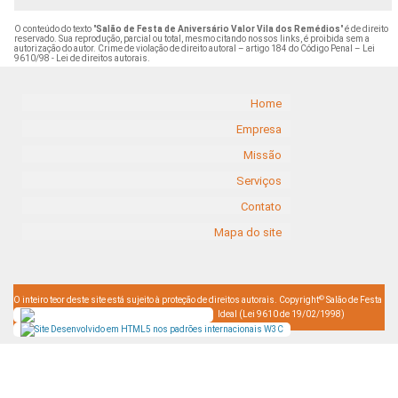
O conteúdo do texto "
Salão de Festa de Aniversário Valor Vila dos Remédios
" é de direito
reservado. Sua reprodução, parcial ou total, mesmo citando nossos links, é proibida sem a
autorização do autor. Crime de violação de direito autoral – artigo 184 do Código Penal –
Lei
9610/98 - Lei de direitos autorais
.
Home
Empresa
Missão
Serviços
Contato
Mapa do site
©
O inteiro teor deste site está sujeito à proteção de direitos autorais. Copyright
Salão de Festa
Ideal (Lei 9610 de 19/02/1998)