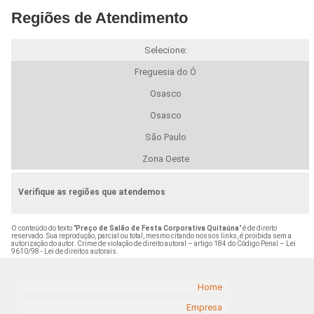
Regiões de Atendimento
Selecione:
Freguesia do Ó
Osasco
Osasco
São Paulo
Zona Oeste
Verifique as regiões que atendemos
O conteúdo do texto "
Preço de Salão de Festa Corporativa Quitaúna
" é de direito
reservado. Sua reprodução, parcial ou total, mesmo citando nossos links, é proibida sem a
autorização do autor. Crime de violação de direito autoral – artigo 184 do Código Penal –
Lei
9610/98 - Lei de direitos autorais
.
Home
Empresa