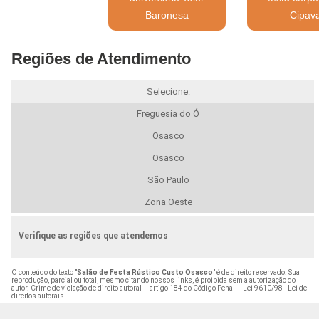
Baronesa
Cipav
Regiões de Atendimento
Selecione:
Freguesia do Ó
Osasco
Osasco
São Paulo
Zona Oeste
Verifique as regiões que atendemos
O conteúdo do texto "
Salão de Festa Rústico Custo Osasco
" é de direito reservado. Sua
reprodução, parcial ou total, mesmo citando nossos links, é proibida sem a autorização do
autor. Crime de violação de direito autoral – artigo 184 do Código Penal –
Lei 9610/98 - Lei de
direitos autorais
.