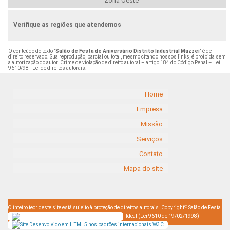
Zona Oeste
Verifique as regiões que atendemos
O conteúdo do texto "
Salão de Festa de Aniversário Distrito Industrial Mazzei
" é de
direito reservado. Sua reprodução, parcial ou total, mesmo citando nossos links, é proibida sem
a autorização do autor. Crime de violação de direito autoral – artigo 184 do Código Penal –
Lei
9610/98 - Lei de direitos autorais
.
Home
Empresa
Missão
Serviços
Contato
Mapa do site
©
O inteiro teor deste site está sujeito à proteção de direitos autorais. Copyright
Salão de Festa
Ideal (Lei 9610 de 19/02/1998)