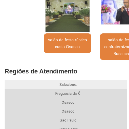
salão de festa rústico
salão de fe
custo Osasco
confraterniza
Bussoc
Regiões de Atendimento
Selecione:
Freguesia do Ó
Osasco
Osasco
São Paulo