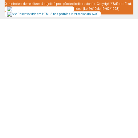
©
O inteiro teor deste site está sujeito à proteção de direitos autorais. Copyright
Salão de Festa
Ideal (Lei 9610 de 19/02/1998)