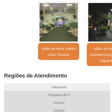
salão de festa rústico
salão de fe
custo Osasco
confraterniza
Jaguari
Regiões de Atendimento
Selecione:
Freguesia do Ó
Osasco
Osasco