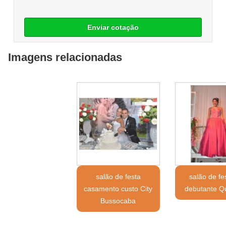
Enviar cotação
Imagens relacionadas
salão de festa
salão de fe
casamento custo City
debutante Q
Bussocaba