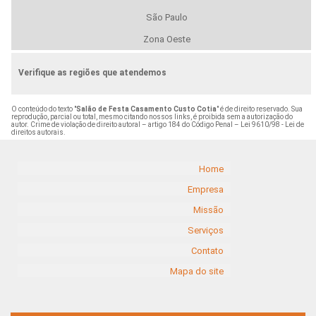
São Paulo
Zona Oeste
Verifique as regiões que atendemos
O conteúdo do texto "
Salão de Festa Casamento Custo Cotia
" é de direito reservado. Sua
reprodução, parcial ou total, mesmo citando nossos links, é proibida sem a autorização do
autor. Crime de violação de direito autoral – artigo 184 do Código Penal –
Lei 9610/98 - Lei de
direitos autorais
.
Home
Empresa
Missão
Serviços
Contato
Mapa do site