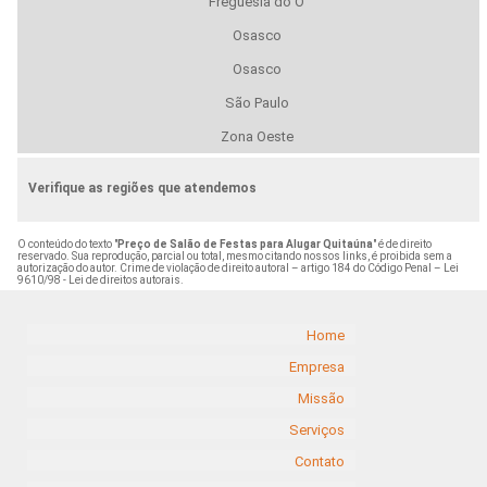
Freguesia do Ó
Osasco
Osasco
São Paulo
Zona Oeste
Verifique as regiões que atendemos
O conteúdo do texto "
Preço de Salão de Festas para Alugar Quitaúna
" é de direito
reservado. Sua reprodução, parcial ou total, mesmo citando nossos links, é proibida sem a
autorização do autor. Crime de violação de direito autoral – artigo 184 do Código Penal –
Lei
9610/98 - Lei de direitos autorais
.
Home
Empresa
Missão
Serviços
Contato