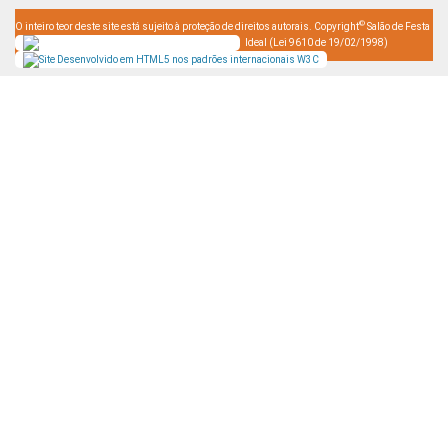
©
O inteiro teor deste site está sujeito à proteção de direitos autorais. Copyright
Salão de Festa
Ideal (Lei 9610 de 19/02/1998)