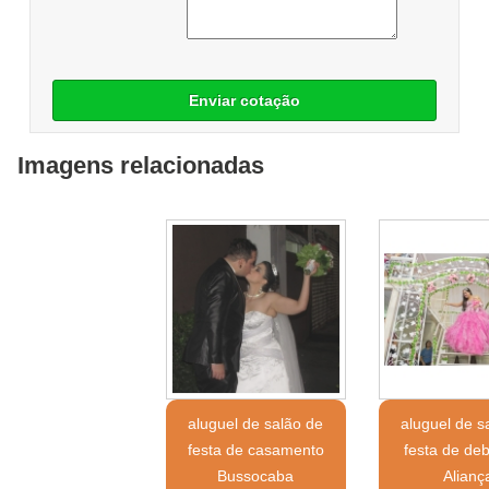
Enviar cotação
Imagens relacionadas
aluguel de salão de
aluguel de s
festa de casamento
festa de de
Bussocaba
Alianç