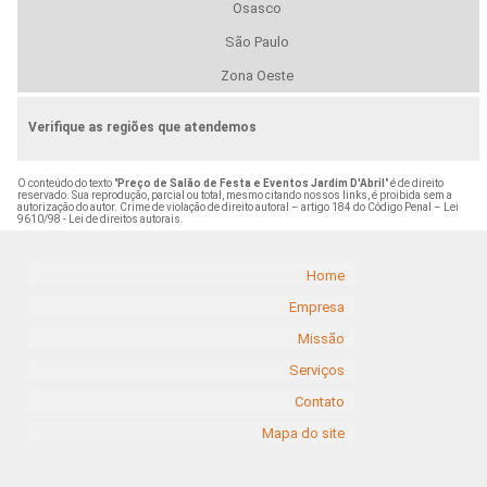
Osasco
São Paulo
Zona Oeste
Verifique as regiões que atendemos
O conteúdo do texto "
Preço de Salão de Festa e Eventos Jardim D'Abril
" é de direito
reservado. Sua reprodução, parcial ou total, mesmo citando nossos links, é proibida sem a
autorização do autor. Crime de violação de direito autoral – artigo 184 do Código Penal –
Lei
9610/98 - Lei de direitos autorais
.
Home
Empresa
Missão
Serviços
Contato
Mapa do site