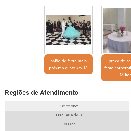
salão de festa mais
preço de sa
próximo custo km 18
festa corporat
Militar
Regiões de Atendimento
Selecione:
Freguesia do Ó
Osasco