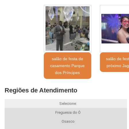
salão de festa de
salão de fes
casamento Parque
próximo Jag
dos Príncipes
Regiões de Atendimento
Selecione:
Freguesia do Ó
Osasco