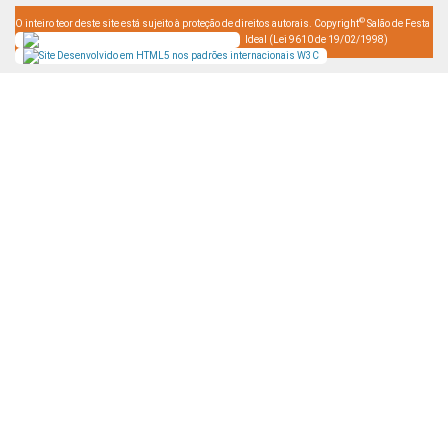
©
O inteiro teor deste site está sujeito à proteção de direitos autorais. Copyright
Salão de Festa
Ideal (Lei 9610 de 19/02/1998)