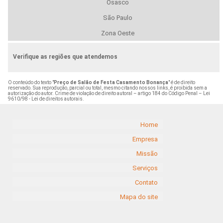
Osasco
São Paulo
Zona Oeste
Verifique as regiões que atendemos
O conteúdo do texto "
Preço de Salão de Festa Casamento Bonança
" é de direito
reservado. Sua reprodução, parcial ou total, mesmo citando nossos links, é proibida sem a
autorização do autor. Crime de violação de direito autoral – artigo 184 do Código Penal –
Lei
9610/98 - Lei de direitos autorais
.
Home
Empresa
Missão
Serviços
Contato
Mapa do site