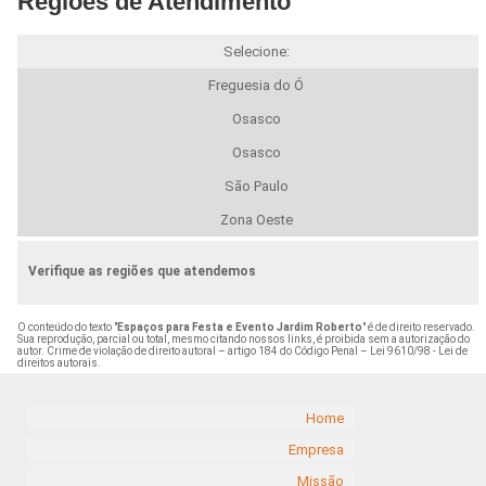
Regiões de Atendimento
Selecione:
Freguesia do Ó
Osasco
Osasco
São Paulo
Zona Oeste
Verifique as regiões que atendemos
O conteúdo do texto "
Espaços para Festa e Evento Jardim Roberto
" é de direito reservado.
Sua reprodução, parcial ou total, mesmo citando nossos links, é proibida sem a autorização do
autor. Crime de violação de direito autoral – artigo 184 do Código Penal –
Lei 9610/98 - Lei de
direitos autorais
.
Home
Empresa
Missão