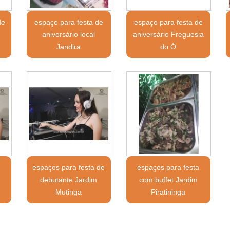
de
espaço para festa de
espaço para festa de
aniversário local
aniversário Freguesia
Jandira
do Ó
a
espaços para festa de
espaços para festa
debutante Jardim
com buffet Jardim
Mutinga
Piratininga