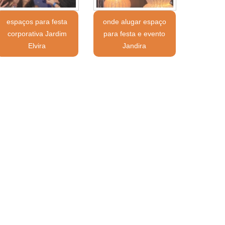
espaços para festa
onde alugar espaço
corporativa Jardim
para festa e evento
Elvira
Jandira