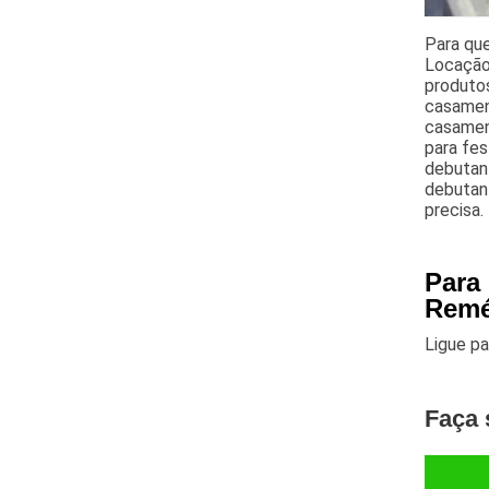
Para qu
Locação 
produtos
casament
casamen
para fes
debutant
debutant
precisa.
Para
Remé
Ligue p
Faça 