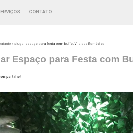
SERVIÇOS
CONTATO
butante
alugar espaço para festa com buffet Vila dos Remédios
ar Espaço para Festa com Bu
ompartilhe!