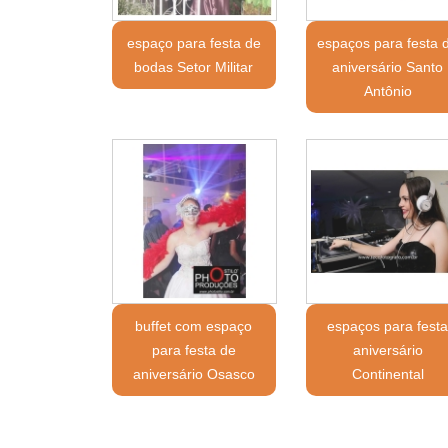
espaço para festa de
espaços para festa 
bodas Setor Militar
aniversário Santo
Antônio
buffet com espaço
espaços para fest
para festa de
aniversário
aniversário Osasco
Continental