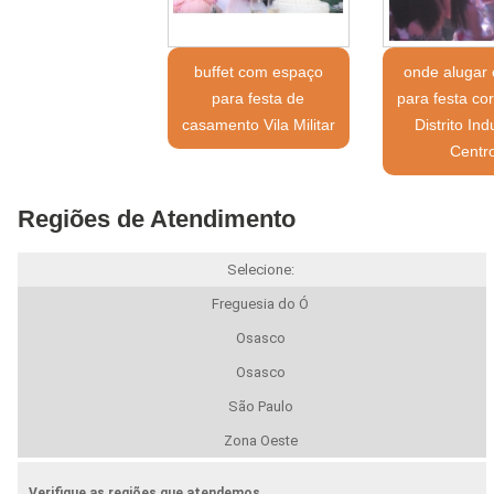
buffet com espaço
onde alugar
para festa de
para festa cor
casamento Vila Militar
Distrito Ind
Centr
Regiões de Atendimento
Selecione:
Freguesia do Ó
Osasco
Osasco
São Paulo
Zona Oeste
Verifique as regiões que atendemos