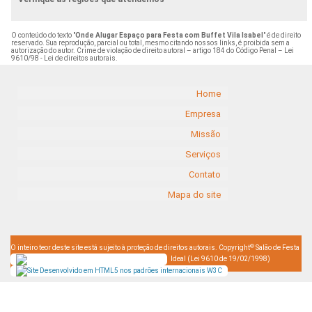
O conteúdo do texto "
Onde Alugar Espaço para Festa com Buffet Vila Isabel
" é de direito
reservado. Sua reprodução, parcial ou total, mesmo citando nossos links, é proibida sem a
autorização do autor. Crime de violação de direito autoral – artigo 184 do Código Penal –
Lei
9610/98 - Lei de direitos autorais
.
Home
Empresa
Missão
Serviços
Contato
Mapa do site
©
O inteiro teor deste site está sujeito à proteção de direitos autorais. Copyright
Salão de Festa
Ideal (Lei 9610 de 19/02/1998)