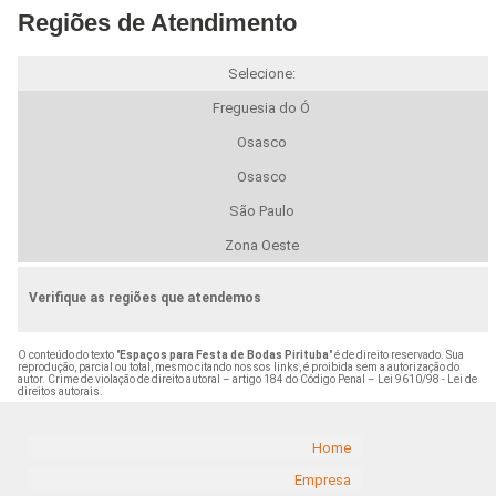
Regiões de Atendimento
Selecione:
Freguesia do Ó
Osasco
Osasco
São Paulo
Zona Oeste
Verifique as regiões que atendemos
O conteúdo do texto "
Espaços para Festa de Bodas Pirituba
" é de direito reservado. Sua
reprodução, parcial ou total, mesmo citando nossos links, é proibida sem a autorização do
autor. Crime de violação de direito autoral – artigo 184 do Código Penal –
Lei 9610/98 - Lei de
direitos autorais
.
Home
Empresa