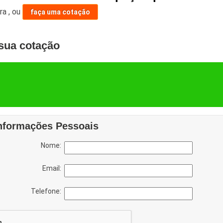
ara
,
ou
faça uma cotação
sua cotação
nformações Pessoais
Nome:
Email:
Telefone: