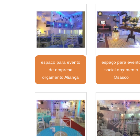
espaço para evento
espaço para event
de empresa
social orçamento
orçamento Aliança
Osasco