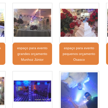
o
espaço para evento
espaço para evento
grandes orçamento
pequenos orçamento
Munhoz Júnior
Osasco