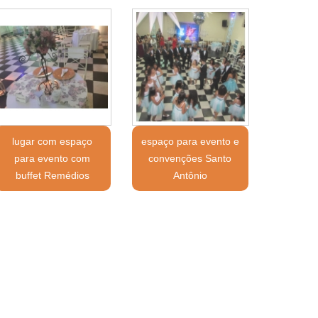
lugar com espaço
espaço para evento e
para evento com
convenções Santo
buffet Remédios
Antônio