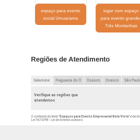
espaço para evento
lugar com espaço
social Umuarama
para evento grande
Três Montanhas
Regiões de Atendimento
Selecione:
Freguesia do Ó
Osasco
Osasco
São Paul
Verifique as regiões que
atendemos
O conteúdo do texto "
Espaços para Evento Empresarial Bela Vista
" é de d
Lei 9610/98 - Lei de direitos autorais
.