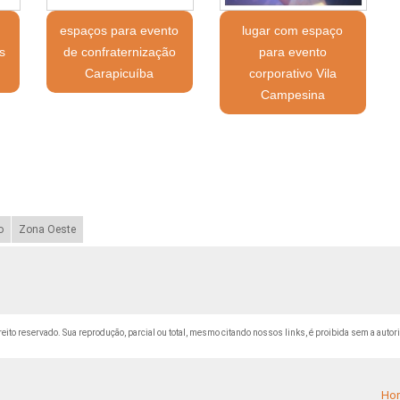
espaços para evento
lugar com espaço
s
de confraternização
para evento
Carapicuíba
corporativo Vila
Campesina
o
Zona Oeste
ireito reservado. Sua reprodução, parcial ou total, mesmo citando nossos links, é proibida sem a autor
Ho