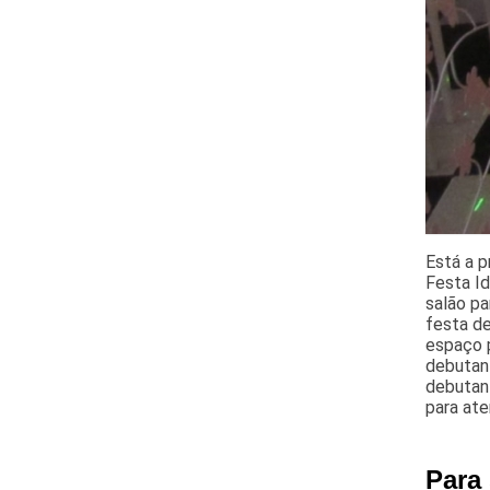
Está a p
Festa Id
salão pa
festa d
espaço p
debutant
debutant
para at
Para