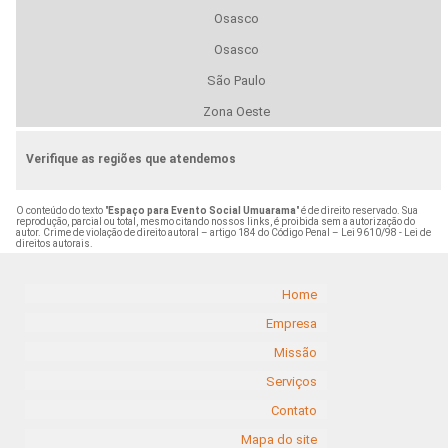
Osasco
Osasco
São Paulo
Zona Oeste
Verifique as regiões que atendemos
O conteúdo do texto "
Espaço para Evento Social Umuarama
" é de direito reservado. Sua
reprodução, parcial ou total, mesmo citando nossos links, é proibida sem a autorização do
autor. Crime de violação de direito autoral – artigo 184 do Código Penal –
Lei 9610/98 - Lei de
direitos autorais
.
Home
Empresa
Missão
Serviços
Contato
Mapa do site