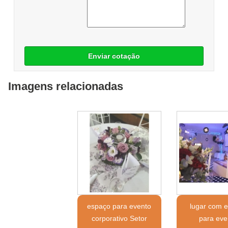
Enviar cotação
Imagens relacionadas
espaço para evento
lugar com 
corporativo Setor
para eve