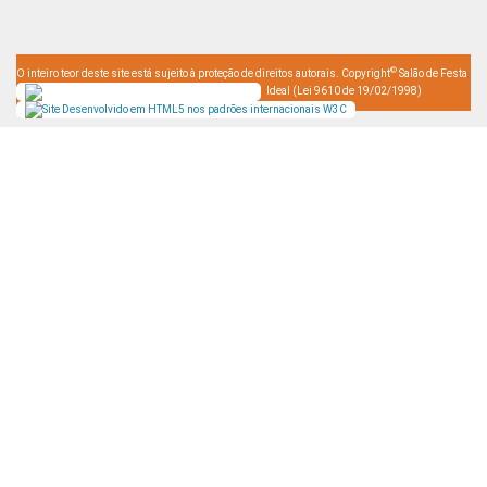
©
O inteiro teor deste site está sujeito à proteção de direitos autorais. Copyright
Salão de Festa
Ideal (Lei 9610 de 19/02/1998)