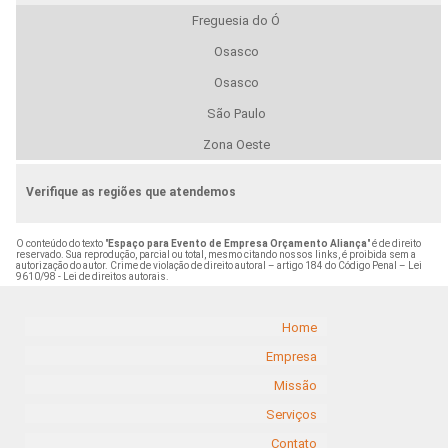
Freguesia do Ó
Osasco
Osasco
São Paulo
Zona Oeste
Verifique as regiões que atendemos
O conteúdo do texto "
Espaço para Evento de Empresa Orçamento Aliança
" é de direito
reservado. Sua reprodução, parcial ou total, mesmo citando nossos links, é proibida sem a
autorização do autor. Crime de violação de direito autoral – artigo 184 do Código Penal –
Lei
9610/98 - Lei de direitos autorais
.
Home
Empresa
Missão
Serviços
Contato