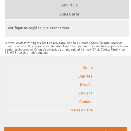
São Paulo
Zona Oeste
Verifique as regiões que atendemos
O conteúdo do texto "
Lugar com Espaço para Evento e Convenções Carapicuíba
" é de
direito reservado. Sua reprodução, parcial ou total, mesmo citando nossos links, é proibida sem
a autorização do autor. Crime de violação de direito autoral – artigo 184 do Código Penal –
Lei
9610/98 - Lei de direitos autorais
.
Home
Empresa
Missão
Serviços
Contato
Mapa do site