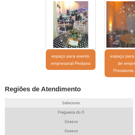
espaço para evento
espaço para
empresarial Pestana
de empr
Presidente 
Regiões de Atendimento
Selecione:
Freguesia do Ó
Osasco
Osasco