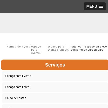
MENU
Home
Serviços
espaço
espaço para
lugar com espaço para even
para
evento grandes
convenções Carapicuíba
evento
Serviços
Espaço para Evento
Espaço para Festa
Salão de Festas