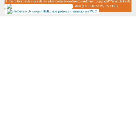
©
O inteiro teor deste site está sujeito à proteção de direitos autorais. Copyright
Salão de Festa
Ideal (Lei 9610 de 19/02/1998)