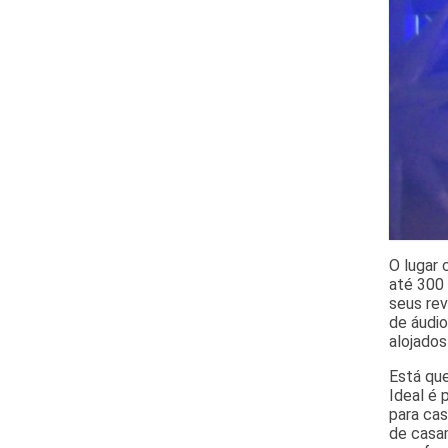
O lugar 
até 300
seus re
de áudio
alojados
Está que
Ideal é 
para cas
de casa