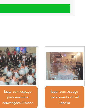
lugar com espaço
lugar com espaço
para evento e
para evento social
convenções Osasco
Jandira