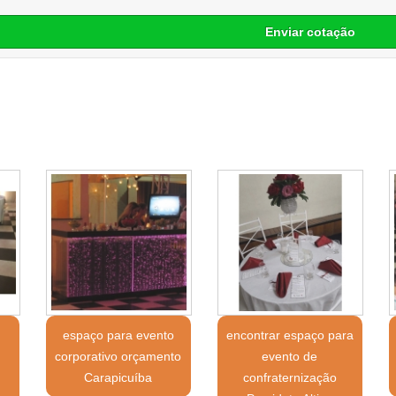
Enviar cotação
espaço para evento
encontrar espaço para
corporativo orçamento
evento de
Carapicuíba
confraternização