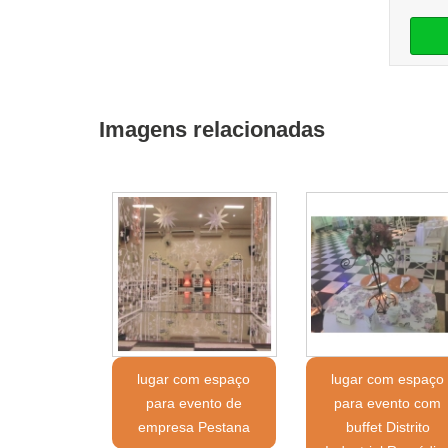
Imagens relacionadas
lugar com espaço
lugar com espaço
para evento de
para evento com
empresa Pestana
buffet Distrito