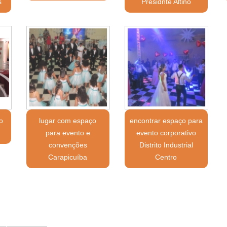
s
Presidnte Altino
o
lugar com espaço
encontrar espaço para
para evento e
evento corporativo
convenções
Distrito Industrial
Carapicuíba
Centro