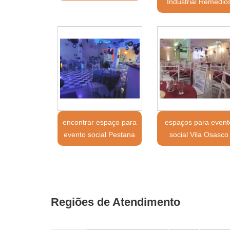
Industrial Remédio
encontrar espaço para
espaços para event
evento social Pestana
social Vila Osasco
Regiões de Atendimento