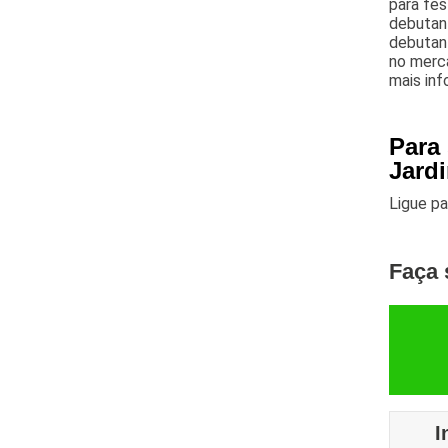
para fes
debutant
debutant
no merca
mais in
Para
Jardi
Ligue p
Faça 
I