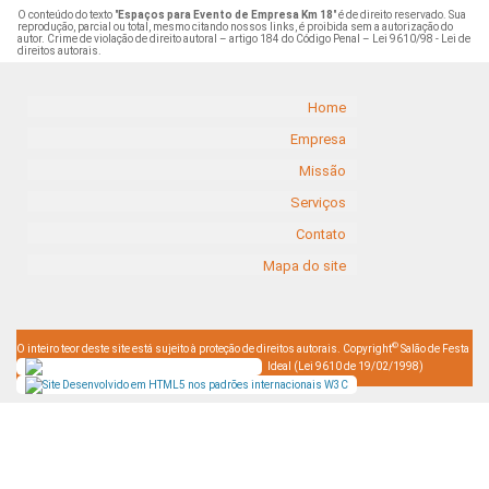
O conteúdo do texto "
Espaços para Evento de Empresa Km 18
" é de direito reservado. Sua
reprodução, parcial ou total, mesmo citando nossos links, é proibida sem a autorização do
autor. Crime de violação de direito autoral – artigo 184 do Código Penal –
Lei 9610/98 - Lei de
direitos autorais
.
Home
Empresa
Missão
Serviços
Contato
Mapa do site
©
O inteiro teor deste site está sujeito à proteção de direitos autorais. Copyright
Salão de Festa
Ideal (Lei 9610 de 19/02/1998)