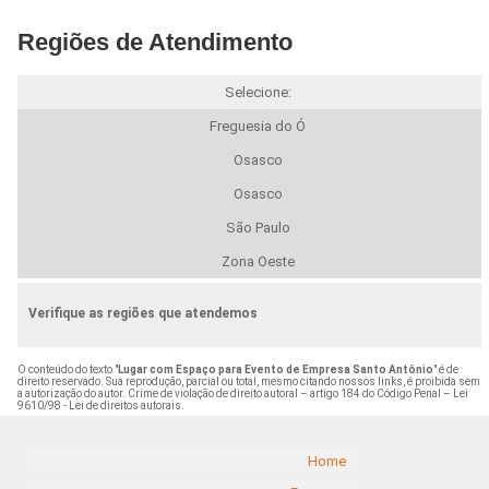
Regiões de Atendimento
Selecione:
Freguesia do Ó
Osasco
Osasco
São Paulo
Zona Oeste
Verifique as regiões que atendemos
O conteúdo do texto "
Lugar com Espaço para Evento de Empresa Santo Antônio
" é de
direito reservado. Sua reprodução, parcial ou total, mesmo citando nossos links, é proibida sem
a autorização do autor. Crime de violação de direito autoral – artigo 184 do Código Penal –
Lei
9610/98 - Lei de direitos autorais
.
Home