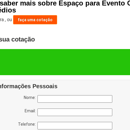
 saber mais sobre Espaço para Evento C
dios
ara
,
ou
faça uma cotação
sua cotação
nformações Pessoais
Nome:
Email:
Telefone: