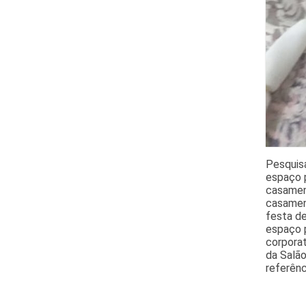
Pesquis
espaço p
casamen
casament
festa de
espaço p
corpora
da Salão
referênc