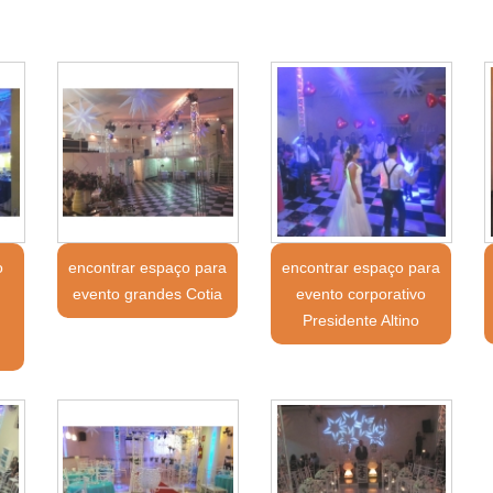
o
encontrar espaço para
encontrar espaço para
evento grandes Cotia
evento corporativo
Presidente Altino