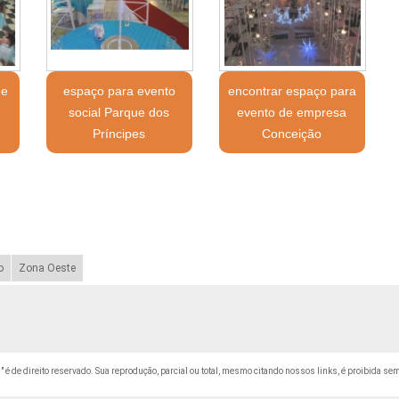
 e
espaço para evento
encontrar espaço para
m
social Parque dos
evento de empresa
Príncipes
Conceição
o
Zona Oeste
s
" é de direito reservado. Sua reprodução, parcial ou total, mesmo citando nossos links, é proibida sem