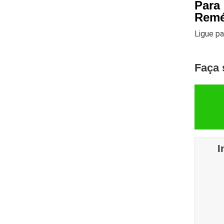
Para
Remé
Ligue p
Faça 
I