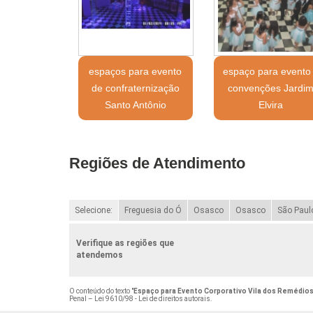
espaços para evento
espaço para evento
de confraternização
convenções Jardi
Santo Antônio
Elvira
Regiões de Atendimento
Selecione:
Freguesia do Ó
Osasco
Osasco
São Paul
Verifique as regiões que
atendemos
O conteúdo do texto "
Espaço para Evento Corporativo Vila dos Remédio
Penal –
Lei 9610/98 - Lei de direitos autorais
.