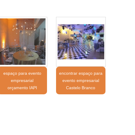
espaço para evento
encontrar espaço para
empresarial
evento empresarial
orçamento IAPI
Castelo Branco