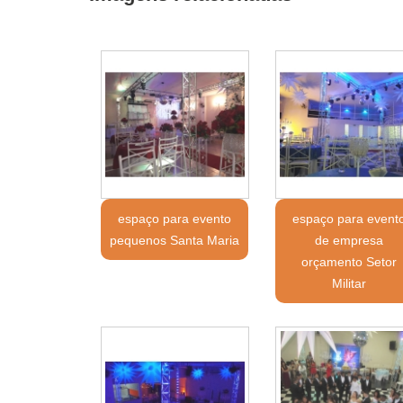
espaço para evento
espaço para event
pequenos Santa Maria
de empresa
orçamento Setor
Militar