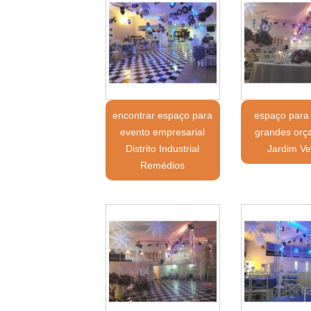
encontrar espaço para
espaço para
evento empresarial
grandes orç
Distrito Industrial
Jardim Ve
Remédios