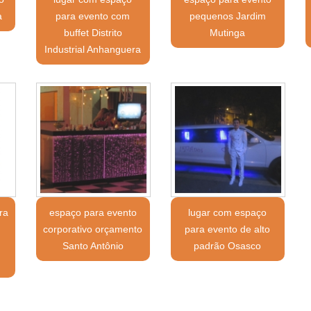
a
para evento com
pequenos Jardim
buffet Distrito
Mutinga
Industrial Anhanguera
ra
espaço para evento
lugar com espaço
corporativo orçamento
para evento de alto
Santo Antônio
padrão Osasco