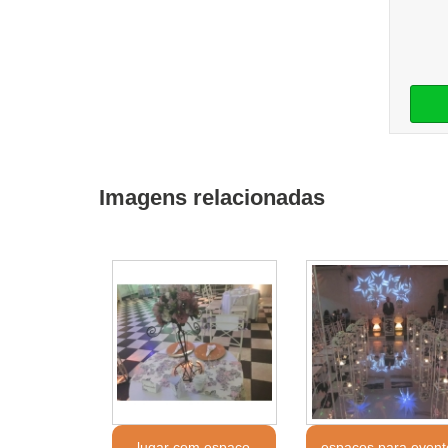
Imagens relacionadas
lugar com espaço
espaços para event