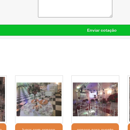
Enviar cotação
o
lugar com espaço
espaço para evento