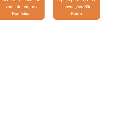
evento de empresa
convenções São
Remédios
Pedro