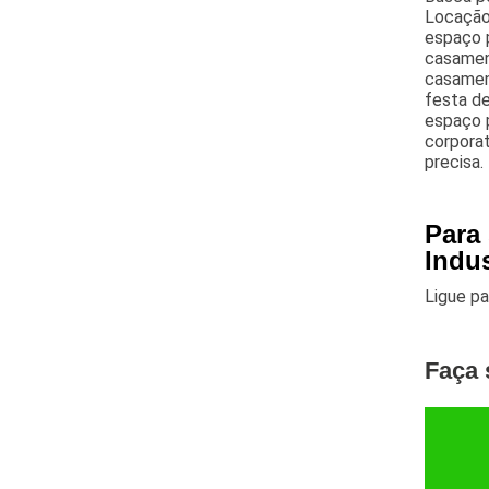
Locação 
espaço p
casamen
casament
festa de
espaço p
corporat
precisa.
Para
Indu
Ligue p
Faça 