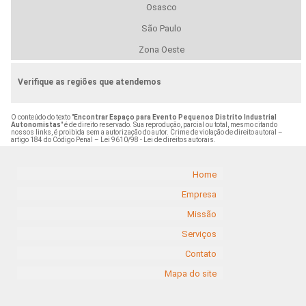
Osasco
São Paulo
Zona Oeste
Verifique as regiões que atendemos
O conteúdo do texto "
Encontrar Espaço para Evento Pequenos Distrito Industrial
Autonomistas
" é de direito reservado. Sua reprodução, parcial ou total, mesmo citando
nossos links, é proibida sem a autorização do autor. Crime de violação de direito autoral –
artigo 184 do Código Penal –
Lei 9610/98 - Lei de direitos autorais
.
Home
Empresa
Missão
Serviços
Contato
Mapa do site