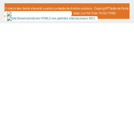
©
O inteiro teor deste site está sujeito à proteção de direitos autorais. Copyright
Salão de Festa
Ideal (Lei 9610 de 19/02/1998)