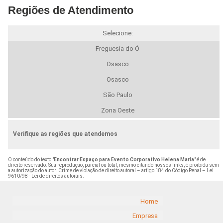
Regiões de Atendimento
Selecione:
Freguesia do Ó
Osasco
Osasco
São Paulo
Zona Oeste
Verifique as regiões que atendemos
O conteúdo do texto "
Encontrar Espaço para Evento Corporativo Helena Maria
" é de
direito reservado. Sua reprodução, parcial ou total, mesmo citando nossos links, é proibida sem
a autorização do autor. Crime de violação de direito autoral – artigo 184 do Código Penal –
Lei
9610/98 - Lei de direitos autorais
.
Home
Empresa