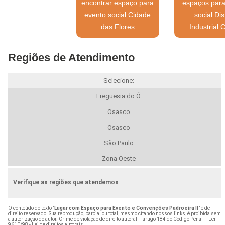
encontrar espaço para
espaços para
evento social Cidade
social Dis
das Flores
Industrial 
Regiões de Atendimento
Selecione:
Freguesia do Ó
Osasco
Osasco
São Paulo
Zona Oeste
Verifique as regiões que atendemos
O conteúdo do texto "
Lugar com Espaço para Evento e Convenções Padroeira II
" é de
direito reservado. Sua reprodução, parcial ou total, mesmo citando nossos links, é proibida sem
a autorização do autor. Crime de violação de direito autoral – artigo 184 do Código Penal –
Lei
9610/98 - Lei de direitos autorais
.