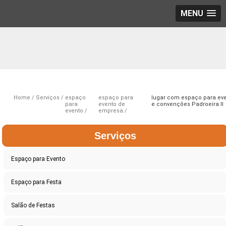
MENU
Home
Serviços
espaço
espaço para
lugar com espaço para ev
para
evento de
e convenções Padroeira II
evento
empresa
Serviços
Espaço para Evento
Espaço para Festa
Salão de Festas