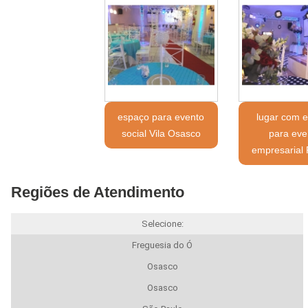
espaço para evento
lugar com 
social Vila Osasco
para eve
empresarial 
Regiões de Atendimento
Selecione:
Freguesia do Ó
Osasco
Osasco