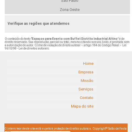
São Paulo
Zona Oeste
Verifique as regiões que atendemos
O conteúdo do texto "
Espaços para Evento com Buffet Distrito Industrial Altino
" é de
direito reservado. Sua reprodução, parcial ou total, mesmo citando nossos links, é proibida sem
a autorização do autor. Crime de violação de direito autoral – artigo 184 do Código Penal –
Lei
9610/98 - Lei de direitos autorais
.
Home
Empresa
Missão
Serviços
Contato
Mapa do site
©
O inteiro teor deste site está sujeito à proteção de direitos autorais. Copyright
Salão de Festa