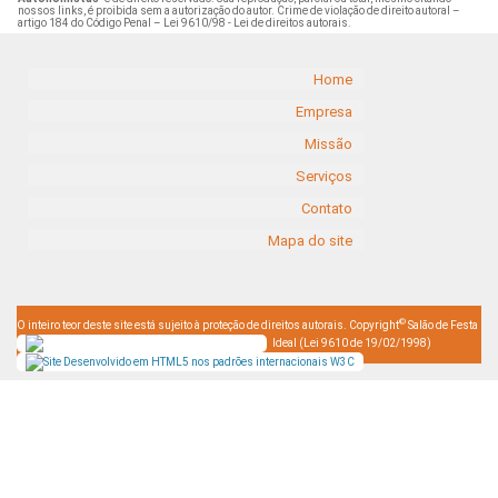
nossos links, é proibida sem a autorização do autor. Crime de violação de direito autoral –
artigo 184 do Código Penal –
Lei 9610/98 - Lei de direitos autorais
.
Home
Empresa
Missão
Serviços
Contato
Mapa do site
©
O inteiro teor deste site está sujeito à proteção de direitos autorais. Copyright
Salão de Festa
Ideal (Lei 9610 de 19/02/1998)