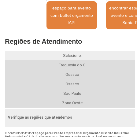
espaço para evento
encontrar esp
com buffet orçamento
evento e con
IAPI
Santa 
Regiões de Atendimento
Selecione:
Freguesia do Ó
Osasco
Osasco
São Paulo
Zona Oeste
Verifique as regiões que atendemos
O conteúdo do texto "
Espaço para Evento Empresarial Orçamento Distrito Industrial
Autonomistas
" é de direito reservado. Sua reprodução, parcial ou total, mesmo citando