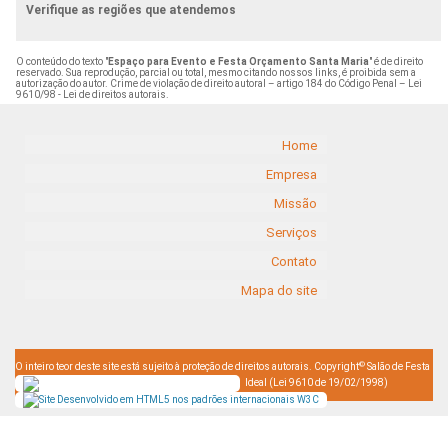
Verifique as regiões que atendemos
O conteúdo do texto "
Espaço para Evento e Festa Orçamento Santa Maria
" é de direito
reservado. Sua reprodução, parcial ou total, mesmo citando nossos links, é proibida sem a
autorização do autor. Crime de violação de direito autoral – artigo 184 do Código Penal –
Lei
9610/98 - Lei de direitos autorais
.
Home
Empresa
Missão
Serviços
Contato
Mapa do site
©
O inteiro teor deste site está sujeito à proteção de direitos autorais. Copyright
Salão de Festa
Ideal (Lei 9610 de 19/02/1998)