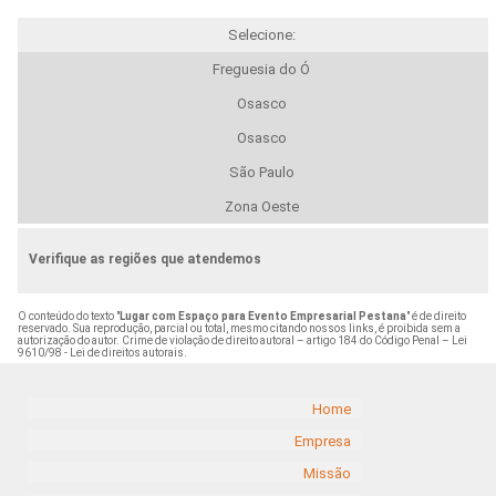
Selecione:
Freguesia do Ó
Osasco
Osasco
São Paulo
Zona Oeste
Verifique as regiões que atendemos
O conteúdo do texto "
Lugar com Espaço para Evento Empresarial Pestana
" é de direito
reservado. Sua reprodução, parcial ou total, mesmo citando nossos links, é proibida sem a
autorização do autor. Crime de violação de direito autoral – artigo 184 do Código Penal –
Lei
9610/98 - Lei de direitos autorais
.
Home
Empresa
Missão