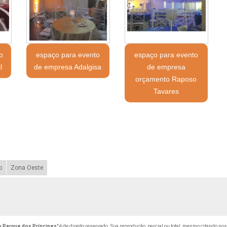
o
espaço para evento
espaço para evento
l
de empresa Adalgisa
de empresa
orçamento Raposo
Tavares
o
Zona Oeste
 Parque dos Príncipes
" é de direito reservado. Sua reprodução, parcial ou total, mesmo citando nos