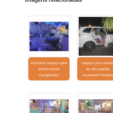
encontrar espaço para
espaço para event
evento social
de alto padrão
Carapicuíba
orçamento Pestan