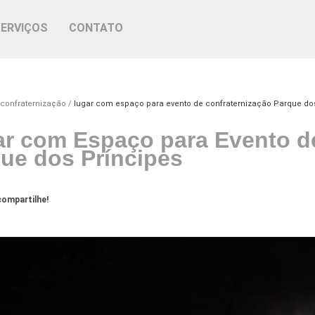
SERVIÇOS
CONTATO
 confraternização
lugar com espaço para evento de confraternização Parque do
r com Espaço para Evento d
ue dos Príncipes
ompartilhe!