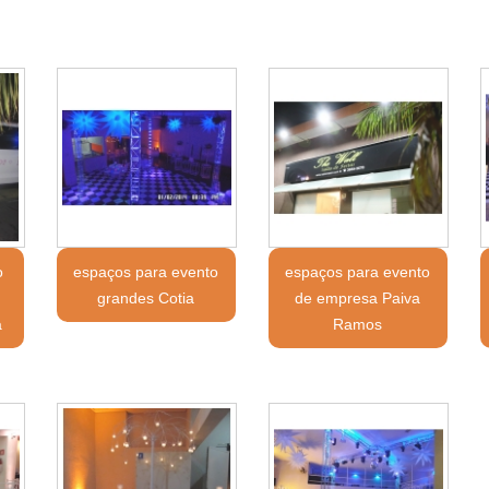
o
espaços para evento
espaços para evento
grandes Cotia
de empresa Paiva
a
Ramos