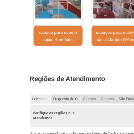
espaço para evento
espaços para event
social Remédios
social Jardim D'Abri
Regiões de Atendimento
Selecione:
Freguesia do Ó
Osasco
Osasco
São Paul
Verifique as regiões que
atendemos
O conteúdo do texto "
Lugar com Espaço para Evento de Confraternização