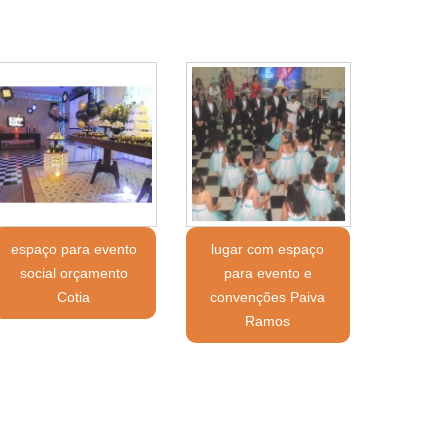
espaço para evento
lugar com espaço
social orçamento
para evento e
Cotia
convenções Paiva
Ramos