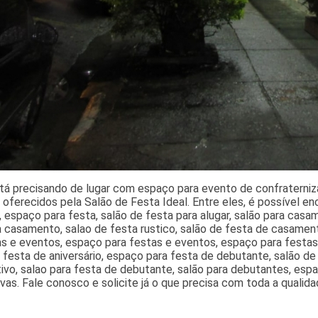
tá precisando de lugar com espaço para evento de confraterni
 oferecidos pela Salão de Festa Ideal. Entre eles, é possível en
 espaço para festa, salão de festa para alugar, salão para casa
a casamento, salao de festa rustico, salão de festa de casamen
s e eventos, espaço para festas e eventos, espaço para festas 
 festa de aniversário, espaço para festa de debutante, salão d
ivo, salao para festa de debutante, salão para debutantes, espa
ivas. Fale conosco e solicite já o que precisa com toda a qualid