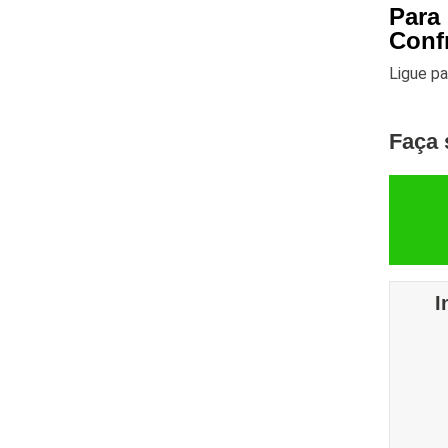
Para
Conf
Ligue p
Faça 
I