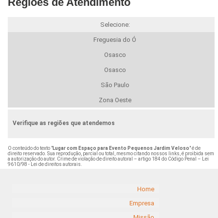
Regiões de Atendimento
Selecione:
Freguesia do Ó
Osasco
Osasco
São Paulo
Zona Oeste
Verifique as regiões que atendemos
O conteúdo do texto "
Lugar com Espaço para Evento Pequenos Jardim Veloso
" é de
direito reservado. Sua reprodução, parcial ou total, mesmo citando nossos links, é proibida sem
a autorização do autor. Crime de violação de direito autoral – artigo 184 do Código Penal –
Lei
9610/98 - Lei de direitos autorais
.
Home
Empresa
Missão