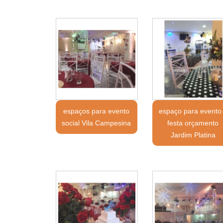
espaços para evento
espaço para evento
social Vila Campesina
festa orçamento
Jardim Platina