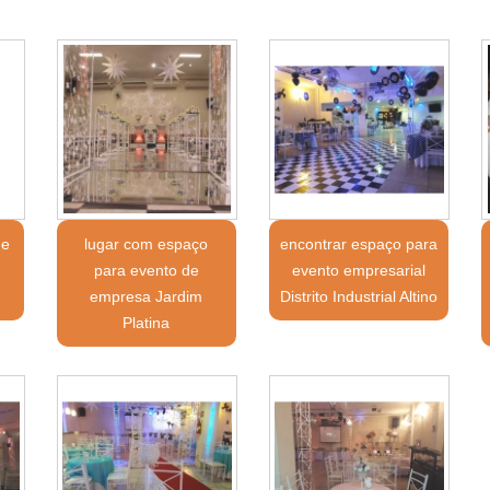
 e
lugar com espaço
encontrar espaço para
para evento de
evento empresarial
empresa Jardim
Distrito Industrial Altino
Platina