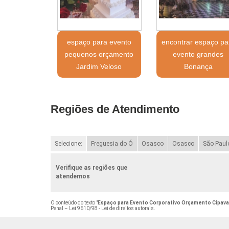
espaço para evento
encontrar espaço pa
pequenos orçamento
evento grandes
Jardim Veloso
Bonança
Regiões de Atendimento
Selecione:
Freguesia do Ó
Osasco
Osasco
São Paul
Verifique as regiões que
atendemos
O conteúdo do texto "
Espaço para Evento Corporativo Orçamento Cipava
Penal –
Lei 9610/98 - Lei de direitos autorais
.