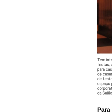
Tem int
festas, 
para cas
de casam
de festa
espaço p
corpora
da Salão
Para