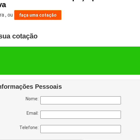
va
ara
,
ou
faça uma cotação
sua cotação
nformações Pessoais
Nome:
Email:
Telefone: