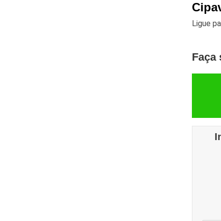
Cipa
Ligue p
Faça 
I