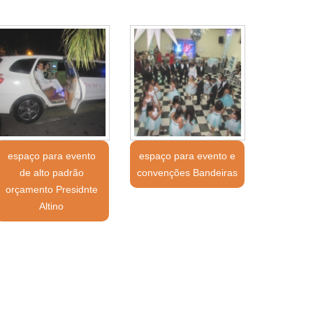
espaço para evento
espaço para evento e
de alto padrão
convenções Bandeiras
orçamento Presidnte
Altino