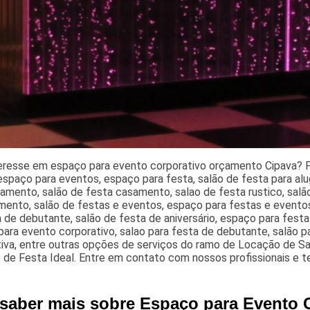
eresse em espaço para evento corporativo orçamento Cipava? P
espaço para eventos, espaço para festa, salão de festa para alu
amento, salão de festa casamento, salao de festa rustico, sal
ento, salão de festas e eventos, espaço para festas e eventos,
 de debutante, salão de festa de aniversário, espaço para fest
ara evento corporativo, salao para festa de debutante, salão 
tiva, entre outras opções de serviços do ramo de Locação de S
 de Festa Ideal. Entre em contato com nossos profissionais e t
 saber mais sobre Espaço para Evento